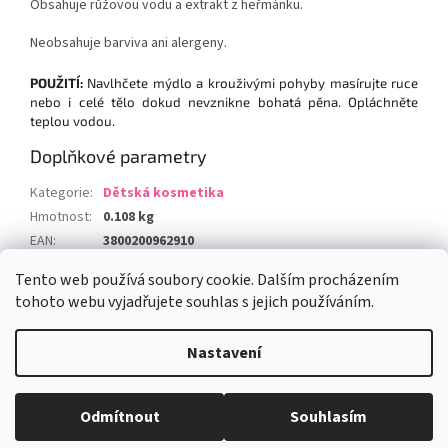
Obsahuje růžovou vodu a extrakt z heřmánku.
Neobsahuje barviva ani alergeny.
POUŽITÍ:
Navlhčete mýdlo a krouživými pohyby masírujte ruce
nebo i celé tělo dokud nevznikne bohatá pěna. Opláchněte
teplou vodou.
Doplňkové parametry
Kategorie
:
Dětská kosmetika
Hmotnost
:
0.108 kg
EAN
:
3800200962910
Tento web používá soubory cookie. Dalším procházením
Z
tohoto webu vyjadřujete souhlas s jejich používáním.
á
Vytvořil Shoptet
p
Nastavení
a
t
Copyright 2026
Rosefresh.cz - kosmetika BIOFRESH
. Všechna
í
Odmítnout
Souhlasím
práva vyhrazena.
Upravit nastavení cookies