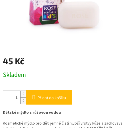
45 Kč
Měrná
Skladem
cena:
Přidat do košíku
Dětské mýdlo s růžovou vodou
Kosmetické mýdlo pro děti jemně čistí hlubší vrstvy kůže a zachovává