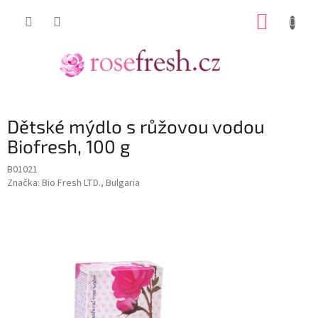
Přejít
NÁKUP
na
obsah
KOŠÍK
Dětské mýdlo s růžovou vodou
Biofresh, 100 g
B01021
Značka:
Bio Fresh LTD., Bulgaria