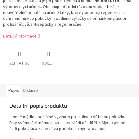
její vlhkost. Pokožka je po použití jemná a hebká.
NEDRÁŽDÍ OČI
a má
výborný mycí účinek. Obsahuje přírodní růžovou vodu, která je
neuvěřitelně bohatá na účinné látky, které podporují regeneraci a
ochranné funkce pokožky - rostlinné výtažky s heřmánkem působí
protizánětlivě,antisepticky a regeneračně.
Detailní informace
ZEPTAT SE
SDÍLET
Popis
Diskuze
Detailní popis produktu
Jemné mýdlo speciálně vyvinuto pro citlivou dětskou pokožku.
Díky svému šetrnému složení nedráždí oči dítěte. Mýdlo jemně
čistí pokožku a zanechává ji hebkou a hydratovanou.