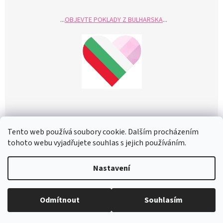
...
OBJEVTE POKLADY Z BULHARSKA
...
Tento web používá soubory cookie. Dalším procházením
Z
tohoto webu vyjadřujete souhlas s jejich používáním.
á
Vytvořil Shoptet
p
Nastavení
a
t
Copyright 2026
Rosefresh.cz - kosmetika BIOFRESH
. Všechna
í
Odmítnout
Souhlasím
práva vyhrazena.
Upravit nastavení cookies