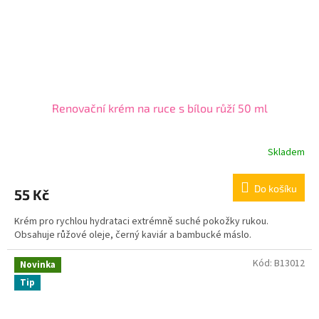
Renovační krém na ruce s bílou růží 50 ml
Skladem
Do košíku
55 Kč
Krém pro rychlou hydrataci extrémně suché pokožky rukou.
Obsahuje růžové oleje, černý kaviár a bambucké máslo.
Kód:
B13012
Novinka
Tip