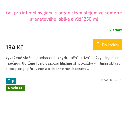
Gel pro intimní hygienu s organickým olejem ze semen z
granátového jablka a růží 250 ml
Skladem
Do košíku
194 Kč
Vyvážené složení obohacené o hydratační aktivní složky a kyselinu
mléčnou. Udržuje fyziologickou hladinu pH pokožky v intimní oblasti
a podporuje přirozené a ochranné mechanismy...
Kód:
B15009
Tip
Novinka