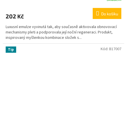
Do košíku
202 Kč
Luxusní emulze vyvinutá tak, aby současně aktivovala obnovovací
mechanismy pleti a podporovala její noční regeneraci. Produkt,
inspirovaný myšlenkou kombinace složek s...
Kód:
B17007
Tip