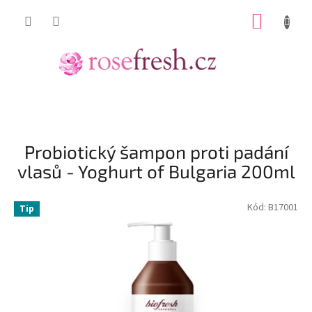
Přejít
NÁKUP
na
obsah
KOŠÍK
Probiotický šampon proti padání
vlasů - Yoghurt of Bulgaria 200ml
Kód:
B17001
Tip