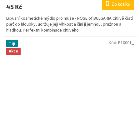
Do košíku
45 Kč
Luxusní kosmetické mýdlo pro muže - ROSE of BULGARIA Citlivě čistí
pleť do hloubky, udržuje její vlhkost a činí ji jemnou, pružnou a
hladkou. Perfektní kombinace citlivého...
Kód:
B10001_
Tip
Akce