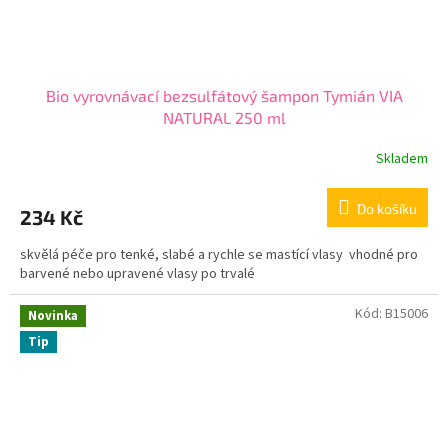
Bio vyrovnávací bezsulfátový šampon Tymián VIA
NATURAL 250 ml
Skladem
Do košíku
234 Kč
skvělá péče pro tenké, slabé a rychle se mastící vlasy vhodné pro
barvené nebo upravené vlasy po trvalé
Kód:
B15006
Novinka
Tip