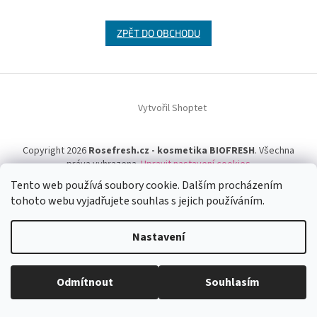
ZPĚT DO OBCHODU
Z
á
Vytvořil Shoptet
p
a
t
Copyright 2026
Rosefresh.cz - kosmetika BIOFRESH
. Všechna
í
práva vyhrazena.
Upravit nastavení cookies
Tento web používá soubory cookie. Dalším procházením
tohoto webu vyjadřujete souhlas s jejich používáním.
Nastavení
Odmítnout
Souhlasím