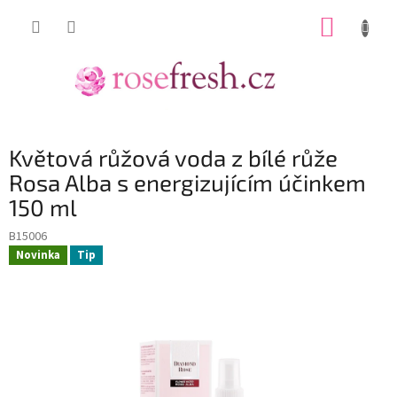
Přejít
NÁKUP
na
obsah
KOŠÍK
Květová růžová voda z bílé růže
Rosa Alba s energizujícím účinkem
150 ml
B15006
Novinka
Tip