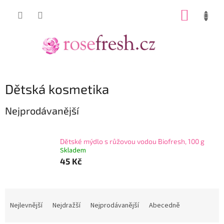
Přejít
NÁKUP
na
obsah
KOŠÍK
Dětská kosmetika
Nejprodávanější
Dětské mýdlo s růžovou vodou Biofresh, 100 g
Skladem
45 Kč
Ř
a
Nejlevnější
Nejdražší
Nejprodávanější
Abecedně
z