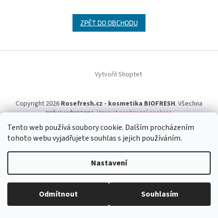
ZPĚT DO OBCHODU
Z
á
Vytvořil Shoptet
p
a
t
Copyright 2026
Rosefresh.cz - kosmetika BIOFRESH
. Všechna
í
práva vyhrazena.
Upravit nastavení cookies
Tento web používá soubory cookie. Dalším procházením
tohoto webu vyjadřujete souhlas s jejich používáním.
Nastavení
Odmítnout
Souhlasím