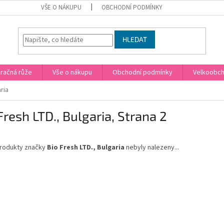
VŠE O NÁKUPU
OBCHODNÍ PODMÍNKY
HLEDAT
račná růže
Vše o nákupu
Obchodní podmínky
Velkoobc
ria
Fresh LTD., Bulgaria
, Strana 2
rodukty značky
Bio Fresh LTD., Bulgaria
nebyly nalezeny...