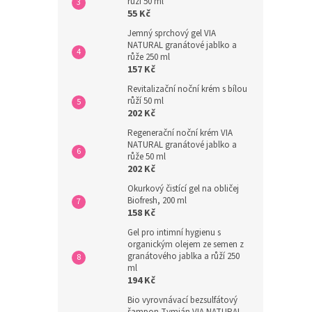
růží 50 ml
55 Kč
Jemný sprchový gel VIA
NATURAL granátové jablko a
růže 250 ml
157 Kč
Revitalizační noční krém s bílou
růží 50 ml
202 Kč
Regenerační noční krém VIA
NATURAL granátové jablko a
růže 50 ml
202 Kč
Okurkový čistící gel na obličej
Biofresh, 200 ml
158 Kč
Gel pro intimní hygienu s
organickým olejem ze semen z
granátového jablka a růží 250
ml
194 Kč
Bio vyrovnávací bezsulfátový