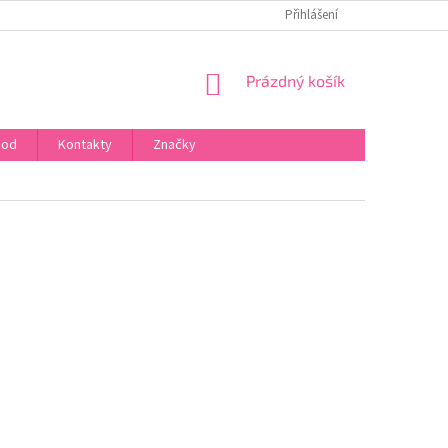
Přihlášení
NÁKUPNÍ
Prázdný košík
KOŠÍK
hod
Kontakty
Značky