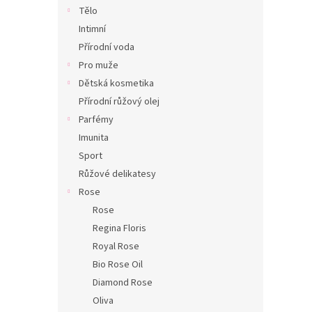
n
Tělo
e
Intimní
l
Přírodní voda
Pro muže
Dětská kosmetika
Přírodní růžový olej
Parfémy
Imunita
Sport
Růžové delikatesy
Rose
Rose
Regina Floris
Royal Rose
Bio Rose Oil
Diamond Rose
Oliva