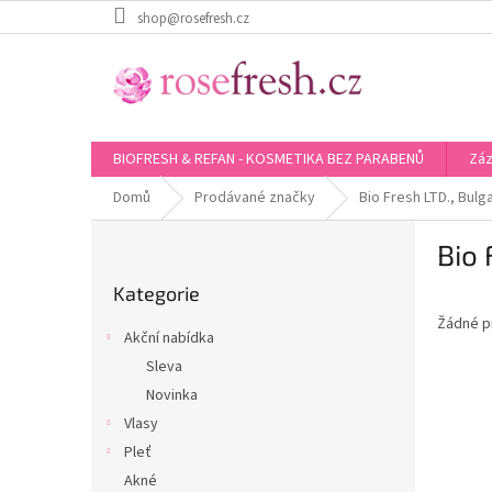
Přejít
shop@rosefresh.cz
na
obsah
BIOFRESH & REFAN - KOSMETIKA BEZ PARABENŮ
Záz
Domů
Prodávané značky
Bio Fresh LTD., Bulga
P
Bio 
o
Přeskočit
s
Kategorie
kategorie
t
Žádné p
r
Akční nabídka
a
Sleva
n
Novinka
n
í
Vlasy
p
Pleť
a
Akné