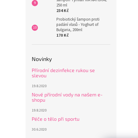
šampon Tymián VIA NATURAL
250 ml
234 Kč
Probiotický šampon proti
padání vlasů - Yoghurt of
Bulgaria, 200ml
170 Kč
Novinky
Přírodní dezinfekce rukou se
slevou
19.8.2020
Nové přírodní vody na našem e-
shopu
19.8.2020
Péče o tělo při sportu
30.6.2020