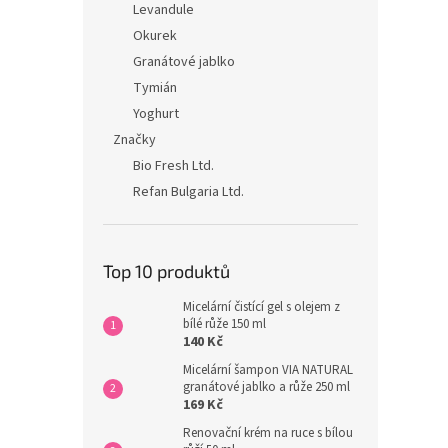
Levandule
Okurek
Granátové jablko
Tymián
Yoghurt
Značky
Bio Fresh Ltd.
Refan Bulgaria Ltd.
Top 10 produktů
Micelární čistící gel s olejem z
bílé růže 150 ml
140 Kč
Micelární šampon VIA NATURAL
granátové jablko a růže 250 ml
169 Kč
Renovační krém na ruce s bílou